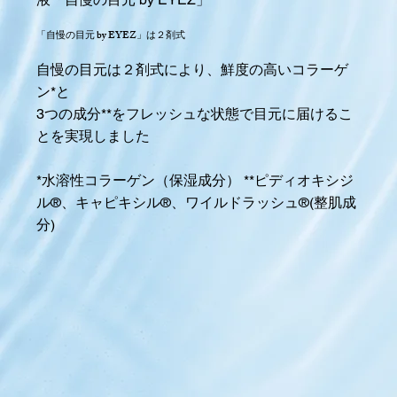
「自慢の目元 by EYEZ」は２剤式
自慢の目元は２剤式により、鮮度の高いコラーゲ
ン*と
3つの成分**をフレッシュな状態で目元に届けるこ
とを実現しました
*水溶性コラーゲン（保湿成分） **ピディオキシジ
ル®、キャピキシル®、ワイルドラッシュ®(整肌成
分)