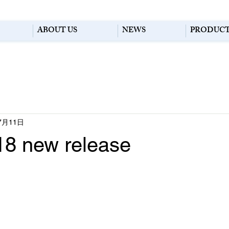
ABOUT US
NEWS
PRODUC
7月11日
18 new release